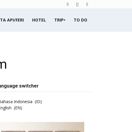
TA API/FERI
HOTEL
TRIP•
TO DO
am
anguage switcher
Bahasa Indonesia
ID
English
EN