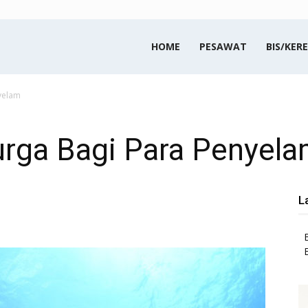
HOME
PESAWAT
BIS/KERE
yelam
urga Bagi Para Penyel
L