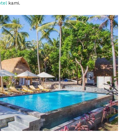
tel
kami.