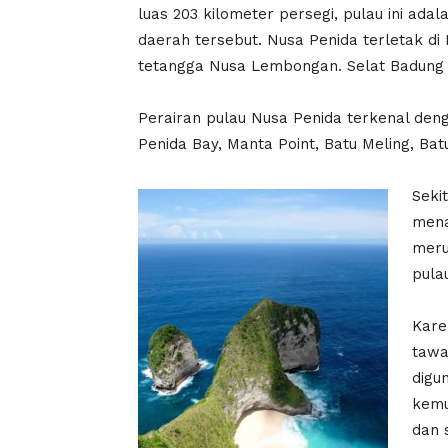
luas 203 kilometer persegi, pulau ini adal
daerah tersebut. Nusa Penida terletak di
tetangga Nusa Lembongan. Selat Badung m
Perairan pulau Nusa Penida terkenal den
Penida Bay, Manta Point, Batu Meling, Ba
Seki
mena
meru
pulau
Kare
tawa
digu
kemu
dan 