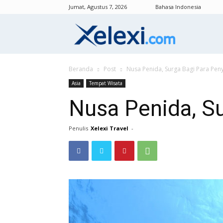
Jumat, Agustus 7, 2026
Bahasa Indonesia
Xelexi.com/id
Beranda
Post
Nusa Penida, Surga Bagi Para Pen
Asia
Tempat Wisata
Nusa Penida, S
Penulis
Xelexi Travel
-